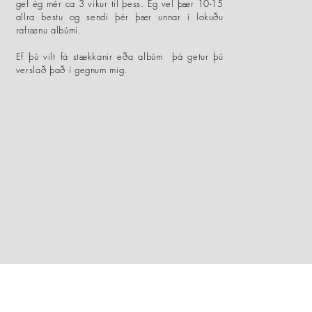
gef ég mér ca 3 vikur til þess. Ég vel þær 10-15
allra bestu og sendi þér þær unnar í lokuðu
rafrænu albúmi.
Ef þú vilt fá stækkanir eða albúm þá getur þú
verslað það í gegnum mig.