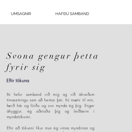
UMSAGNIR
HAFÐU SAMBAND
Svona gengur þetta
fyrir sig
Eftir tökuna
Þú hefur samband við mig og við ákveðum
tímasetningu sem að hentar þér. Þú mætir til mín,
færð hár og förðu og svo mynda ég þig. Engar
áhyggjur, ég aðstoða þig og leiðbeini í
myndatökunni.
Eftir að tökunni líkur mun ég vinna myndirnar og